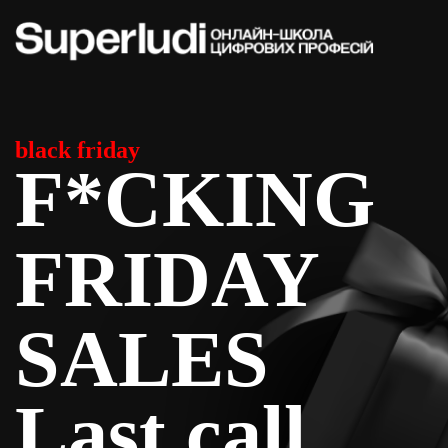
Skip
to
content
black friday
F*CKING
FRIDAY
SALES
Last call