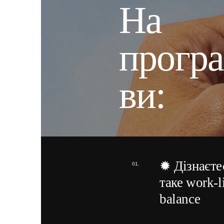
На
програ
ви:
✹ Дізнаєте
таке work-l
balance