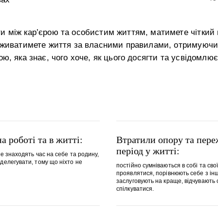
и між кар’єрою та особистим життям, матимете чіткий п
роживатимете життя за власними правилами, отримуючи
ою, яка знає, чого хоче, як цього досягти та усвідомлює
а роботі та в житті:
Втратили опору та пер
період у житті:
не знаходять час на себе та родину,
 делегувати, тому що ніхто не
постійно сумніваються в собі та свої
проявлятися, порівнюють себе з ін
заслуговують на краще, відчувають 
спілкуватися.