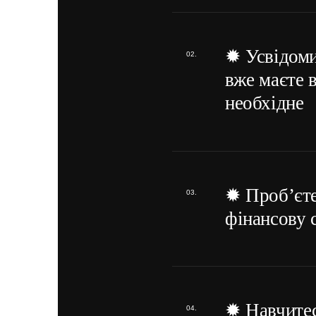
✹ Усвідоми
вже маєте 
необхідне
✹ Проб’єт
фінансову 
✹ Навчите