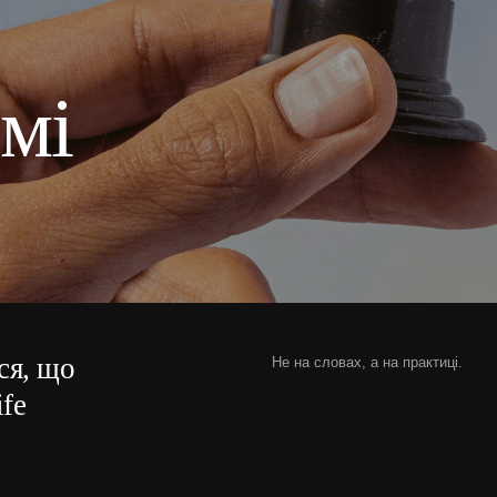
мі
ся, що
Не на словах, а на практиці.
ife