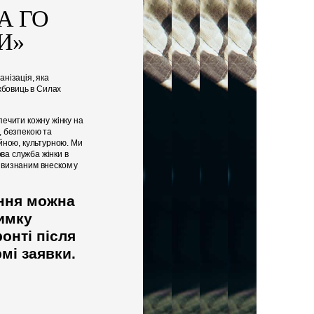
А ГО
И»
нізація, яка
жбовиць в Силах
ечити кожну жінку на
 безпекою та
йною, культурною. Ми
ова служба жінки в
а визнаним внеском у
ння можна
имку
ронті
після
мі заявки.