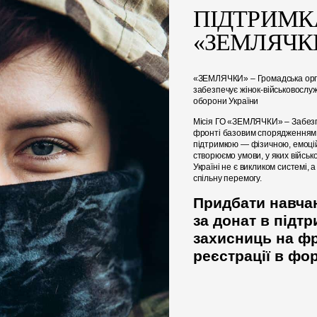
ПІДТРИМК
«ЗЕМЛЯЧК
«ЗЕМЛЯЧКИ» – Громадська орга
забезпечує жінок-військовослу
оборони України
Місія ГО «ЗЕМЛЯЧКИ» – Забезп
фронті базовим спорядженням,
підтримкою — фізичною, емоці
створюємо умови, у яких військ
Україні не є викликом системі, 
спільну перемогу.
Придбати навча
за донат
в підтр
захисниць на ф
реєстрації в фор