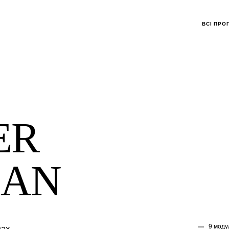
ВСІ ПРО
ER
AN
9 моду
вах