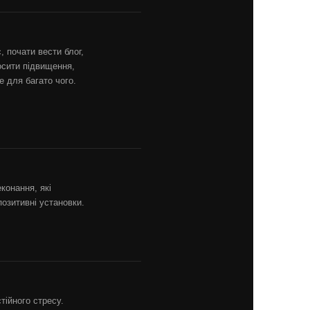
, почати вести блог,
осити підвищення,
е для багато чого.
конання, які
озитивні установки.
тійного стресу.