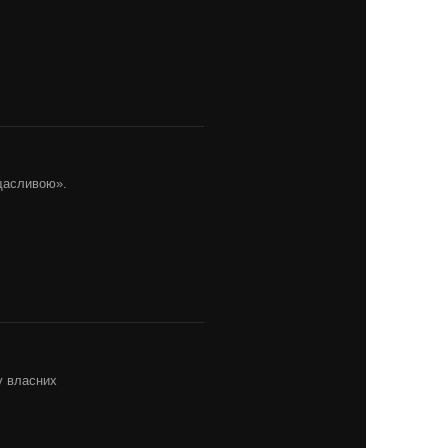
 щасливою».
 у власних