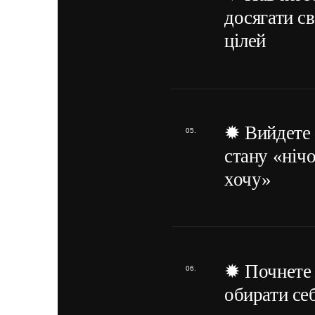
досягати св
цілей
✹ Вийдете 
стану «нічо
хочу»
✹ Почнете
обирати се