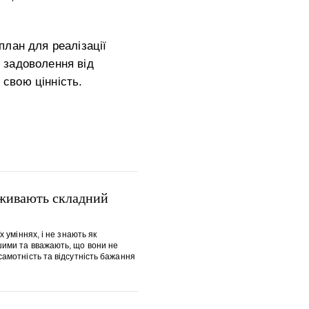
лан для реалізації
 задоволення від
 свою цінність.
еживають складний
х уміннях, і не знають як
шими та вважають, що вони не
самотність та відсутність бажання