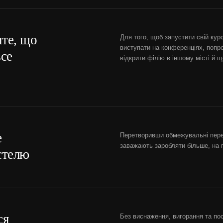
те, що
Для того, щоб запустити свій курс
виступати на конференціях, попр
все
відкрити філію в іншому місті й щ
е
Перетворивши обмежувальні пере
заважають заробляти більше, на п
стелю
ся
Без виснаження, вигорання та пос