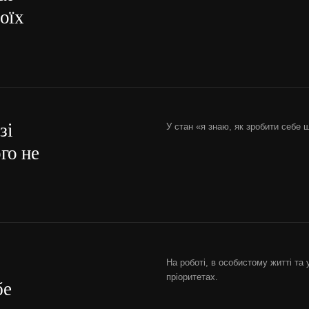
оїх
зі
У стан «я знаю, як зробити себе
го не
На роботі, в особистому житті та
пріоритетах.
бе