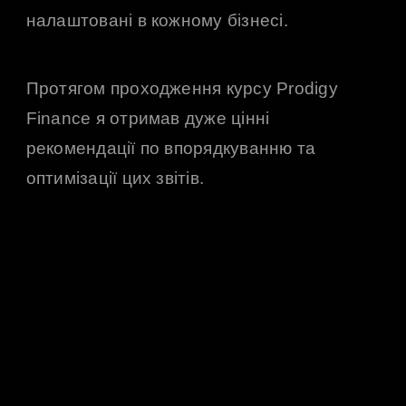
налаштовані в кожному бізнесі.
Протягом проходження курсу Prodigy
Finance я отримав дуже цінні
Ви
рекомендації по впорядкуванню та
си
оптимізації цих звітів.
ком
ба
зро
си
ти