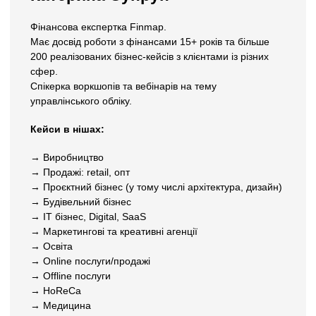
Фінансова експертка Finmap.
Має досвід роботи з фінансами 15+ років та б
ільше
200 реалізованих бізнес-кейсів з клієнтами із різних
сфер.
Спікерка воркшопів та вебінарів на тему
управлінського обліку.
Кейси в нішах:
→ Виробництво
→ Продажі: retail, опт
→ Проєктний бізнес (у тому числі архітектура, дизайн)
→ Будівельний бізнес
→ IT бізнес, Digital, SaaS
→ Маркетингові та креативні агенції
→ Освіта
→ Online послуги/продажі
→ Offline послуги
→ HoReCa
→ Медицина