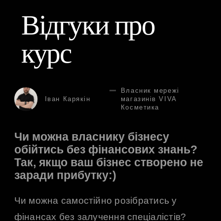
Відгуки про
курс
Власник мережі
Іван Карякін
магазинів VIVA
Косметика
Чи можна власнику бізнесу
Я 
обійтись без фінансових знань?
фі
Так, якщо ваш бізнес створено не
– 
заради прибутку:)
та
Чи можна самостійно розібратись у
Ціл
фінансах без залучення спеціалістів?
пр