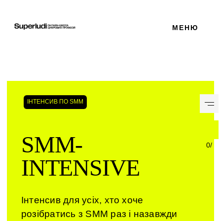
МЕНЮ
Skip
to
ІНТЕНСИВ ПО SMM
content
SMM-
0
/
INTENSIVE
Інтенсив для усіх, хто хоче
розібратись з SMM раз і назавжди