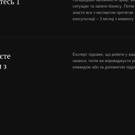
тесь 1
ситуацію та запити бізнесу. Потім
знаєте все з експертом протягом 1
консультації – 3 місяці з моменту
єте
Експерт підкаже, що робити у ваші
нюанси, потім ви впроваджуєте р
 з
командою або за допомогою підря