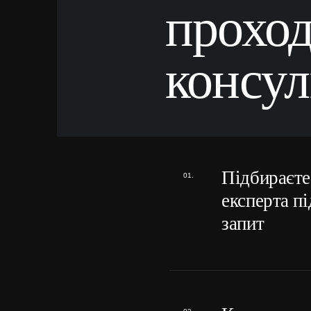
прохо
консул
Підбираєте
експерта пі
запит