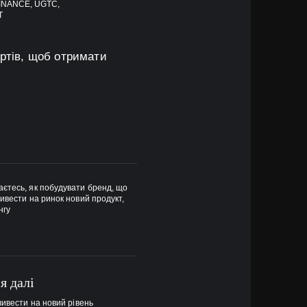
INANCE, UGTC,
T
ертів, щоб отримати
аєтесь, як побудувати бренд, що
ивести на ринок новий продукт,
нгу
ся далі
вивести на новий рівень