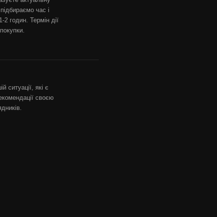
 підбираємо час і
-2 годин. Термін дії
 покупки.
й ситуації, які є
екомендації своєю
дників.