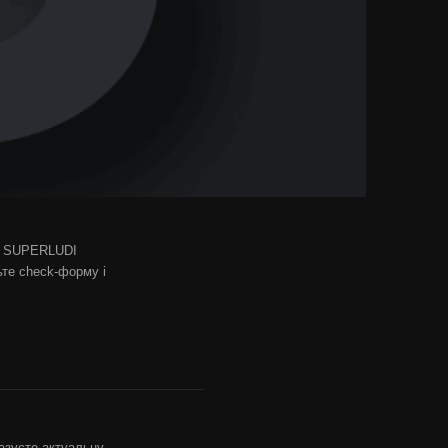
ів SUPERLUDI
ьте check-форму і
азуєте актуальну