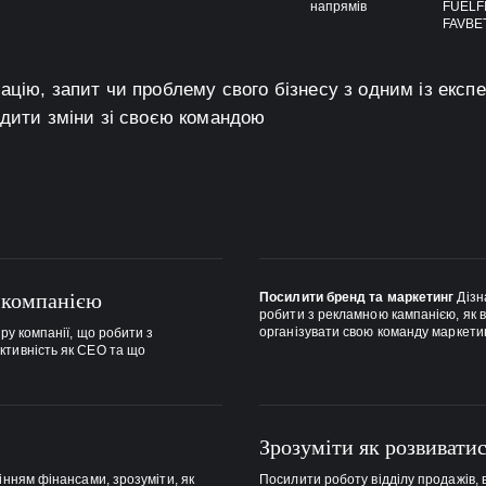
напрямів
FUELF
FAVBE
ацію, запит чи проблему свого бізнесу з одним із експ
адити зміни зі своєю командою
 компанією
Посилити бренд та маркетинг
Дізн
робити з рекламною кампанією, як в
організувати свою команду маркети
уру компанії, що робити з
ктивність як СЕО та що
Зрозуміти як розвивати
інням фінансами, зрозуміти, як
Посилити роботу відділу продажів, 