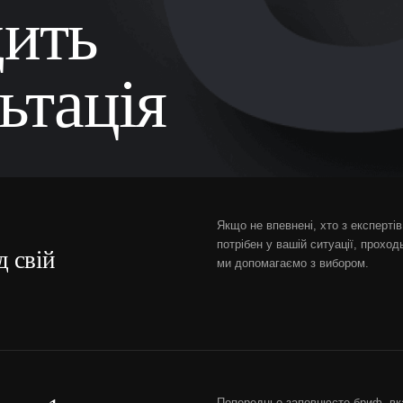
дить
ьтація
Якщо не впевнені, хто з експерт
потрібен у вашій ситуації, проход
д свій
ми допомагаємо з вибором.
Попередньо заповнюєте бриф, вк